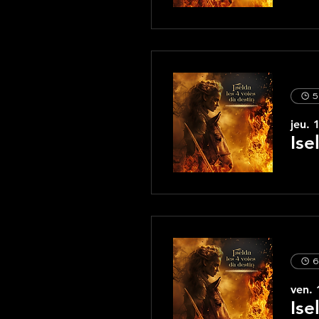
5
jeu. 
Ise
6
ven. 
Ise