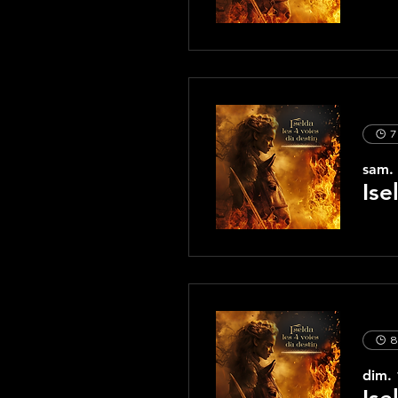
7
sam.
Ise
8
dim. 