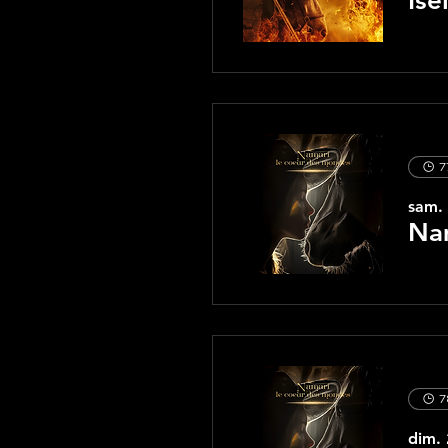
Ise
7
sam. 
Nam
7
dim. 