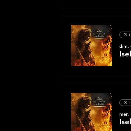
1
dim. 
Ise
4
mer. 
Ise