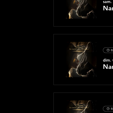
sam. 
Nam
8
dim. 
Na
8