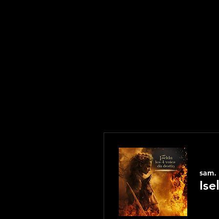
sam.
Ise