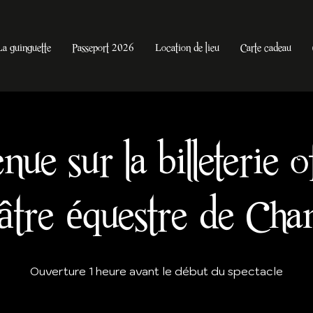
La guinguette
Passeport 2026
Location de lieu
Carte cadeau
ue sur la billeterie of
âtre équestre de Ch
Ouverture 1 heure avant le début du spectacle