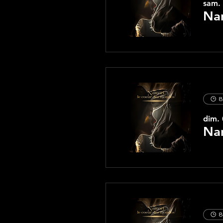
sam. 
Nam
8
dim. 
Na
8