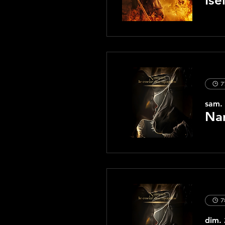
Ise
7
sam. 
Nam
7
dim. 