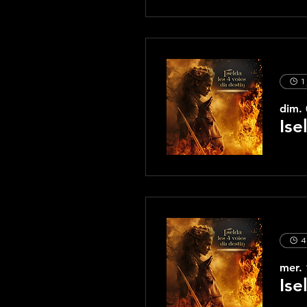
1
dim. 
Ise
4
mer. 
Ise