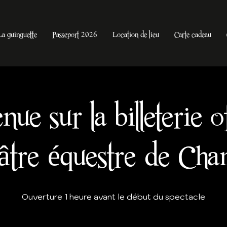
La guinguette
Passeport 2026
Location de lieu
Carte cadeau
ue sur la billeterie of
âtre équestre de Ch
Ouverture 1 heure avant le début du spectacle