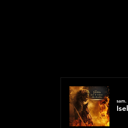
sam.
Ise