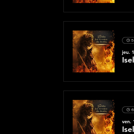
5
jeu. 
Ise
6
ven. 
Ise