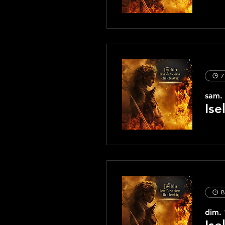
7
sam.
Ise
8
dim. 