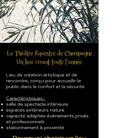
une guinguette conviviale, idéale
pour partager
des écuries et espaces nature
propices à l’émotion et à la
connexion
Le Théâtre Équestre de Champagne
Un lieu vivant toute l’année
Lieu de création artistique et de
rencontre, conçu pour accueillir le
public dans le confort et la sécurité.
Caractéristiques :
salle de spectacle intérieure
espaces extérieurs nature
capacité adaptée événements privés
et professionnels
stationnement à proximité
Pourquoi choisir un lieu