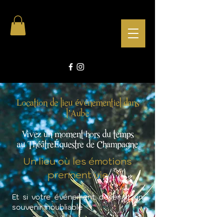
Location de lieu événementiel dans
l’Aube
Vivez un moment hors du temps
au ThéâtreÉquestre de Champagne
Un lieu où les émotions
prennent vie
Et si votre événement devenait un
souvenir inoubliable