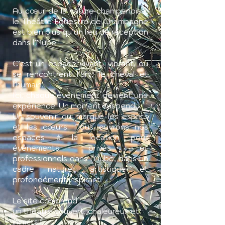
Au cœur de la nature champenoise,
le Théâtre Équestre de Champagne
est bien plus qu’un lieu de réception
dans l’Aube.
C’est un espace vivant, vibrant, où
se rencontrent l’art, le cheval et
l’humain.
Ici, chaque événement devient une
expérience. Un moment suspendu.
Un souvenir qui marque les esprits
et les cœurs. Nous ouvrons nos
espaces à la location pour
événements privés et
professionnels dans l’Aube, dans un
cadre naturel, artistique et
profondément inspirant.
Le site comprend :
un théâtre couvert, chaleureux et
immersif