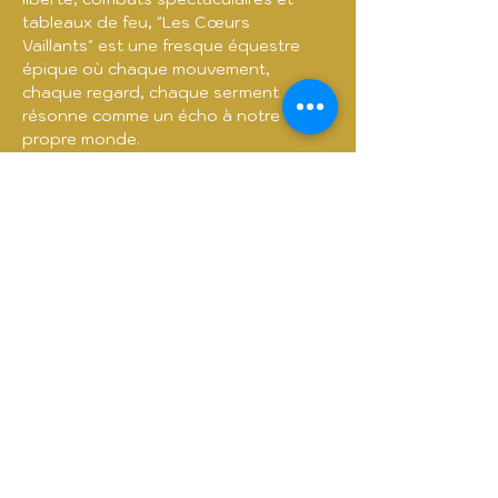
tableaux de feu, "Les Cœurs 
Vaillants" est une fresque équestre 
épique où chaque mouvement, 
chaque regard, chaque serment 
résonne comme un écho à notre 
propre monde.
Lorsque tout semble perdu, une lueur 
d’espoir renaît :…
Afficher plus
Billets
Vente expirée
Prix
De 14,21 € à 20,85 €