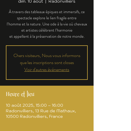
dim. 10 août
  |  
Radonvilliers
À travers des tableaux épiques et immersifs, ce
spectacle explore le lien fragile entre
l’homme et la nature. Une ode à la vie où chevaux
et artistes célèbrent l’harmonie
et appellent à la préservation de notre monde.
Chers visiteurs, Nous vous informons
que les inscriptions sont closes
Voir d'autres événements
Heure et lieu
10 août 2025, 15:00 – 16:00
Radonvilliers, 13 Rue de Mathaux,
10500 Radonvilliers, France