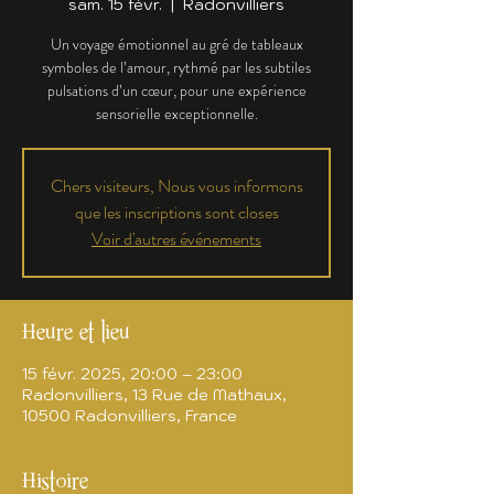
sam. 15 févr.
  |  
Radonvilliers
Un voyage émotionnel au gré de tableaux
symboles de l’amour, rythmé par les subtiles
pulsations d’un cœur, pour une expérience
sensorielle exceptionnelle.
Chers visiteurs, Nous vous informons
que les inscriptions sont closes
Voir d'autres événements
Heure et lieu
15 févr. 2025, 20:00 – 23:00
Radonvilliers, 13 Rue de Mathaux,
10500 Radonvilliers, France
Histoire