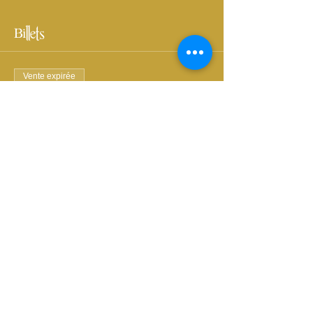
Billets
Vente expirée
Type de billet
St Valentin
Prix
Adultes
120,00 €
TVA
+ 3,00 € de frais de
incluse
billetterie