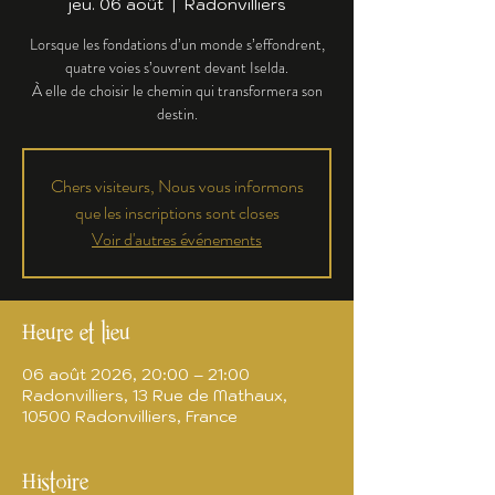
jeu. 06 août
  |  
Radonvilliers
Lorsque les fondations d’un monde s’effondrent,
quatre voies s’ouvrent devant Iselda.
À elle de choisir le chemin qui transformera son
destin.
Chers visiteurs, Nous vous informons
que les inscriptions sont closes
Voir d'autres événements
Heure et lieu
06 août 2026, 20:00 – 21:00
Radonvilliers, 13 Rue de Mathaux,
10500 Radonvilliers, France
Histoire