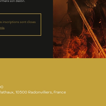
formera son destin.
 inscriptions sont closes
nts
00
Mathaux, 10500 Radonvilliers, France