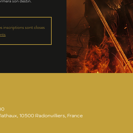
formera son destin.
 inscriptions sont closes
nts
00
Mathaux, 10500 Radonvilliers, France