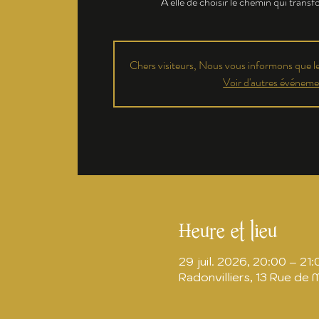
À elle de choisir le chemin qui trans
Chers visiteurs, Nous vous informons que les
Voir d'autres événeme
Heure et lieu
29 juil. 2026, 20:00 – 21:
Radonvilliers, 13 Rue de 