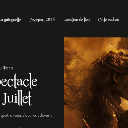
La guinguette
Passeport 2026
Location de lieu
Carte cadeau
lliers
ectacle
Juillet
 quatre voies s’ouvrent devant