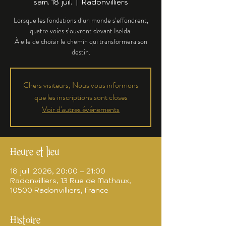
sam. 18 juil.
  |  
Radonvilliers
Lorsque les fondations d’un monde s’effondrent,
quatre voies s’ouvrent devant Iselda.
À elle de choisir le chemin qui transformera son
destin.
Chers visiteurs, Nous vous informons
que les inscriptions sont closes
Voir d'autres événements
Heure et lieu
18 juil. 2026, 20:00 – 21:00
Radonvilliers, 13 Rue de Mathaux,
10500 Radonvilliers, France
Histoire