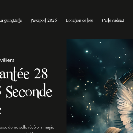
La guinguette
Passeport 2026
Location de lieu
Carte cadeau
illiers
hantée 28
 Seconde
e
use demoiselle révèle la magie