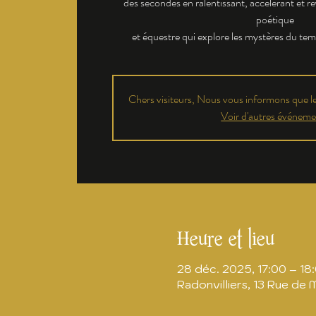
des secondes en ralentissant, accélérant et re
poétique
et équestre qui explore les mystères du te
Chers visiteurs, Nous vous informons que les
Voir d'autres événeme
Heure et lieu
28 déc. 2025, 17:00 – 18
Radonvilliers, 13 Rue de 