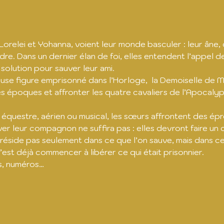
Lorelei et Yohanna, voient leur monde basculer : leur âne
ndre. Dans un dernier élan de foi, elles entendent l’appel d
 solution pour sauver leur ami.
se figure emprisonné dans l’Horloge,  la Demoiselle de Min
s époques et affronter les quatre cavaliers de l’Apocalypse
équestre, aérien ou musical, les sœurs affrontent des épre
er leur compagnon ne suffira pas : elles devront faire un
 réside pas seulement dans ce que l’on sauve, mais dans ce 
 c’est déjà commencer à libérer ce qui était prisonnier.
s, numéros…