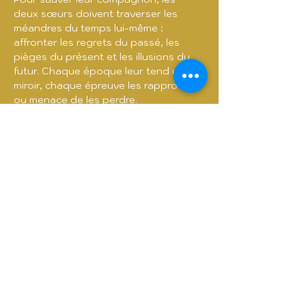
deux sœurs doivent traverser les 
méandres du temps lui-même : 
affronter les regrets du passé, les 
pièges du présent et les illusions du 
futur. Chaque époque leur tend un 
miroir, chaque épreuve les rapproche 
ou menace de les perdre.
Mais le temps n’est jamais gratuit. À 
mesure qu’elles avancent,…
Afficher plus
Billets
Complet
Prix
De 14,21 € à 20,85 €