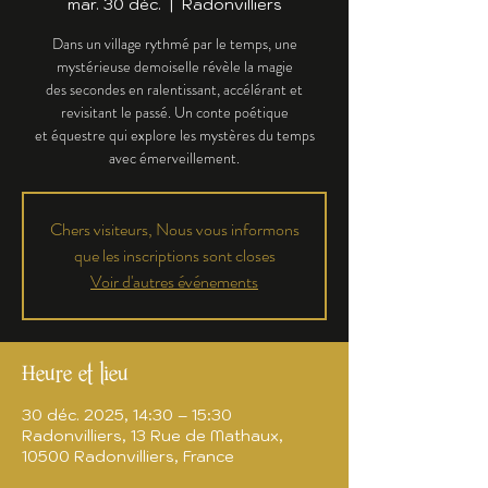
mar. 30 déc.
  |  
Radonvilliers
Dans un village rythmé par le temps, une
mystérieuse demoiselle révèle la magie
des secondes en ralentissant, accélérant et
revisitant le passé. Un conte poétique
et équestre qui explore les mystères du temps
avec émerveillement.
Chers visiteurs, Nous vous informons
que les inscriptions sont closes
Voir d'autres événements
Heure et lieu
30 déc. 2025, 14:30 – 15:30
Radonvilliers, 13 Rue de Mathaux,
10500 Radonvilliers, France