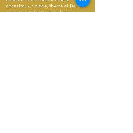
ancestraux, voltige, liberté et feu. Un 
voyage initiatique où les femmes 
retrouvent leur force.
Billets
Vente expirée
Prix
De 14,21 € à 20,85 €
Termes et conditions
Politique de cookies