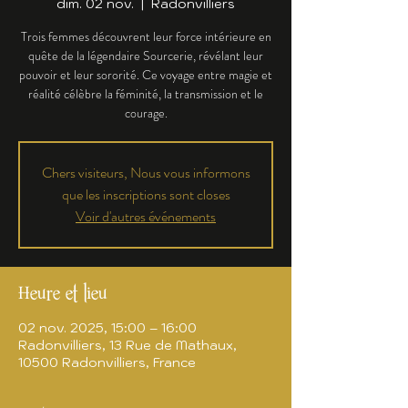
dim. 02 nov.
  |  
Radonvilliers
Trois femmes découvrent leur force intérieure en
quête de la légendaire Sourcerie, révélant leur
pouvoir et leur sororité. Ce voyage entre magie et
réalité célèbre la féminité, la transmission et le
courage.
Chers visiteurs, Nous vous informons
que les inscriptions sont closes
Voir d'autres événements
Heure et lieu
02 nov. 2025, 15:00 – 16:00
Radonvilliers, 13 Rue de Mathaux,
10500 Radonvilliers, France