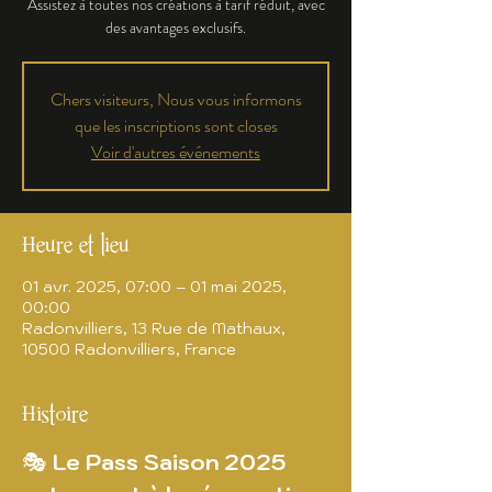
Assistez à toutes nos créations à tarif réduit, avec
des avantages exclusifs.
Chers visiteurs, Nous vous informons
que les inscriptions sont closes
Voir d'autres événements
Heure et lieu
01 avr. 2025, 07:00 – 01 mai 2025,
00:00
Radonvilliers, 13 Rue de Mathaux,
10500 Radonvilliers, France
Histoire
🎭 
Le Pass Saison 2025 