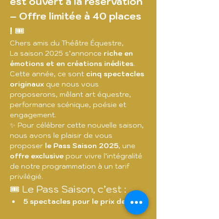
est ouvert à la réservation 
– Offre limitée à 40 places 
!
 🎟️
Chers amis du Théâtre Équestre,
La saison 2025 s’annonce 
riche en 
émotions et en créations inédites
. 
Cette année, ce sont 
cinq spectacles 
originaux
 que nous vous 
proposerons, mêlant art équestre, 
performance scénique, poésie et 
engagement.
✨ Pour célébrer cette nouvelle saison, 
nous avons le plaisir de vous 
proposer 
le Pass Saison 2025
, une 
offre exclusive
 pour vivre l’intégralité 
de notre programmation à un tarif 
privilégié.
🎟️ Le Pass Saison, c’est :
5 spectacles pour le prix de 4