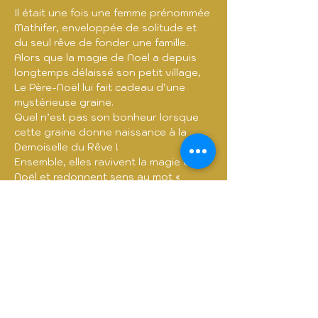
Il était une fois une femme prénommée 
Mathifer, enveloppée de solitude et 
du seul rêve de fonder une famille. 
Alors que la magie de Noël a depuis 
longtemps délaissé son petit village, 
Le Père-Noël lui fait cadeau d’une 
mystérieuse graine. 
Quel n’est pas son bonheur lorsque 
cette graine donne naissance à la 
Demoiselle du Rêve !
Ensemble, elles ravivent la magie de 
Noël et redonnent sens au mot « 
espoir ». Un village qui reprend vie, un 
duo d’amour et de confiance pour 
des vœux exaucés, la célébration 
féérique de l’esprit de Noël, sublimé 
par les arts équestres.