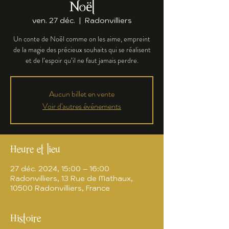
Noël
ven. 27 déc.
  |  
Radonvilliers
Un conte de Noël comme on les aime, empreint
de la magie des précieux souhaits qui se réalisent
et de l’espoir qu’il ne faut jamais perdre.
Aucun billet en vente
Voir d'autres événements
Heure et lieu
27 déc. 2024, 15:00 – 16:00
Radonvilliers, 13 Rue de Mathaux,
10500 Radonvilliers, France
Histoire