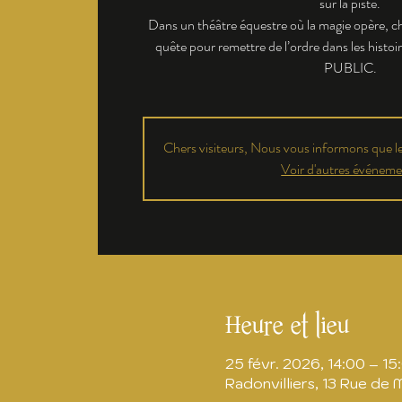
sur la piste.
Dans un théâtre équestre où la magie opère, ch
quête pour remettre de l’ordre dans les h
PUBLIC.
Chers visiteurs, Nous vous informons que les
Voir d'autres événeme
Heure et lieu
25 févr. 2026, 14:00 – 15
Radonvilliers, 13 Rue de 