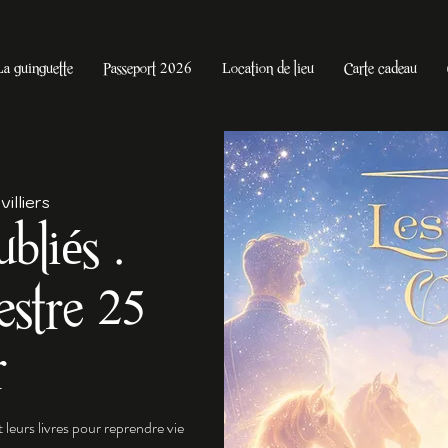
La guinguette
Passeport 2026
Location de lieu
Carte cadeau
illiers
bliés .
estre 25
r
leurs livres pour reprendre vie