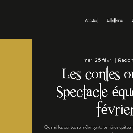
Accueil
Billetterie
mer. 25 févr.
  |  
Radonv
Les contes ou
Spectacle équ
févrie
Quand les contes se mélangent, les héros quittent 