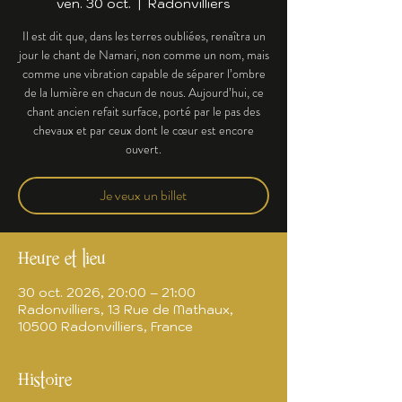
ven. 30 oct.
  |  
Radonvilliers
Il est dit que, dans les terres oubliées, renaîtra un
jour le chant de Namari, non comme un nom, mais
comme une vibration capable de séparer l’ombre
de la lumière en chacun de nous. Aujourd’hui, ce
chant ancien refait surface, porté par le pas des
chevaux et par ceux dont le cœur est encore
ouvert.
Je veux un billet
Heure et lieu
30 oct. 2026, 20:00 – 21:00
Radonvilliers, 13 Rue de Mathaux,
10500 Radonvilliers, France
Histoire