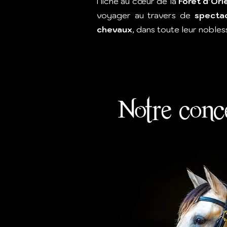
Niché au cœur de la
Forêt d’Ori
voyager au travers de
specta
chevaux
, dans toute leur nobless
Notre conce