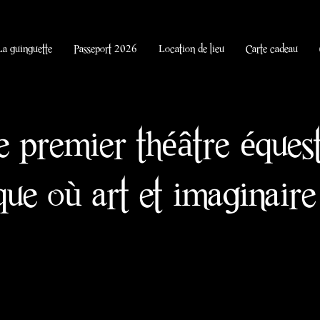
La guinguette
Passeport 2026
Location de lieu
Carte cadeau
e premier théâtre éques
ue où art et imaginaire