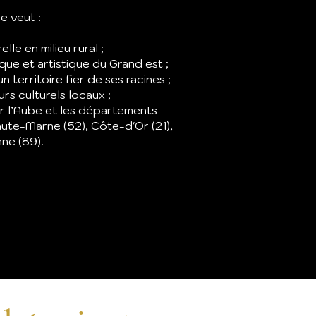
e veut :
lle en milieu rural ;
ique et artistique du Grand est ;
un territoire fier de ses racines ;
rs culturels locaux ;
r l’Aube et les départements
aute-Marne (52), Côte-d'Or (21),
ne (89).