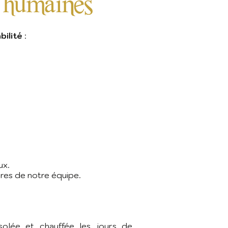
t humaines
ilité
:
ux.
res de notre équipe.
isolée et chauffée
les jours de