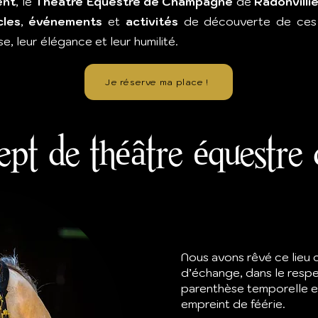
ent
, le
Théâtre Équestre de Champagne
de
Radonvillie
cles
,
événements
et
activités
de découverte de ces 
e, leur élégance et leur humilité.
Je réserve ma place !
pt de théâtre équestre 
Nous avons rêvé ce lieu
d’échange, dans le respe
parenthèse temporelle et
empreint de féérie.