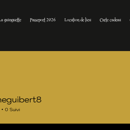
La guinguette
Passeport 2026
Location de lieu
Carte cadeau
neguibert8
ibert8
0
Suivi