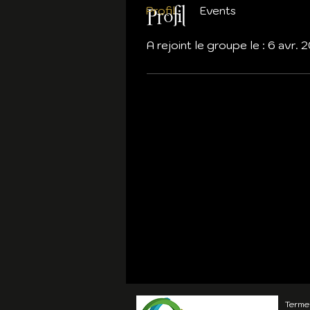
Profil
Events
Profil
A rejoint le groupe le : 6 avr. 
Termes