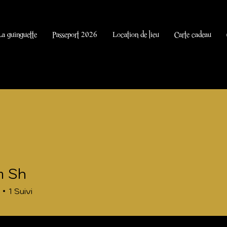
La guinguette
Passeport 2026
Location de lieu
Carte cadeau
m Sh
1
Suivi