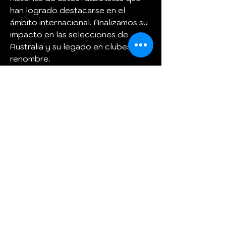
han logrado destacarse en el 
ámbito internacional. Analizamos su 
impacto en las selecciones de 
Australia y su legado en clubes de 
renombre.
Si eres un amante del fútbol y te 
apasiona conocer la historia detrás 
de los futbolistas que dejan huella, 
no puedes perderte el contenido 
exclusivo sobre 
los futbolistas 
australianos
 que hemos 
preparado para ti. Acompáñanos 
en este recorrido por el talento 
futbolístico de Australia y 
descubre las historias que siguen 
marcando la diferencia en el 
deporte rey. ⚽🔥
4o mini