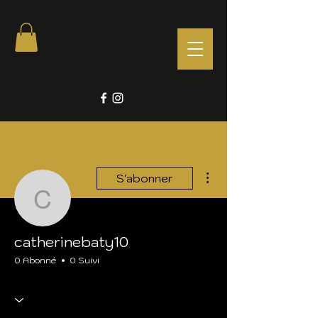
Plus d'actions
S'abonner
catherinebaty10
catherinebaty10
0 Abonné
0 Suivi