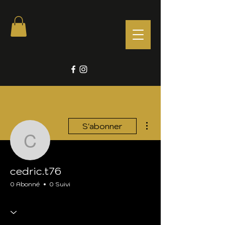
Plus d'actions
S'abonner
cedric.t76
cedric.t76
0 Abonné
0 Suivi