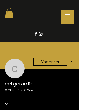
Plus d'actions
S'abonner
cel.gerardin
cel.gerardin
0 Abonné
0 Suivi