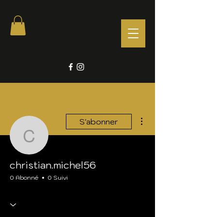
Plus d'actions
S'abonner
christian.michel56
christian.michel56
0 Abonné
0 Suivi