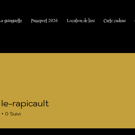
La guinguette
Passeport 2026
Location de lieu
Carte cadeau
lle-rapicault
apicault
0
Suivi