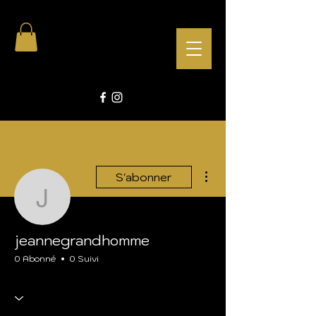
Plus d'actions
S'abonner
jeannegrandhomme
jeannegrandhomme
0 Abonné
0 Suivi