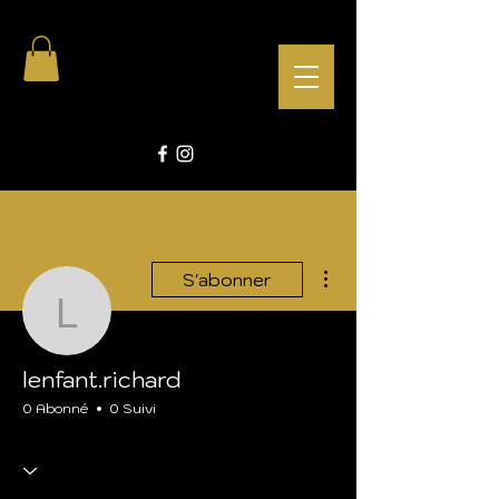
Plus d'actions
S'abonner
lenfant.richard
lenfant.richard
0 Abonné
0 Suivi