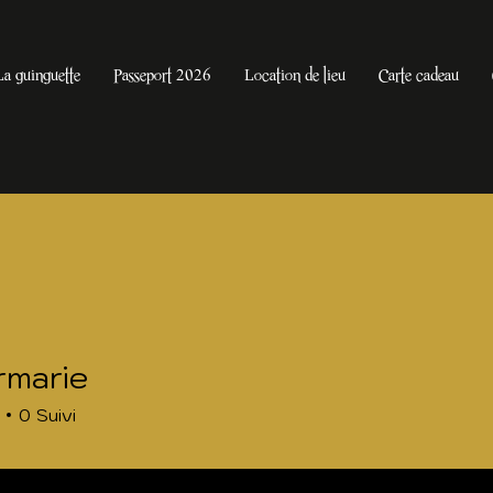
La guinguette
Passeport 2026
Location de lieu
Carte cadeau
ermarie
ie
0
Suivi