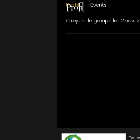
Profil
Events
Profil
A rejoint le groupe le : 2 nov.
Termes