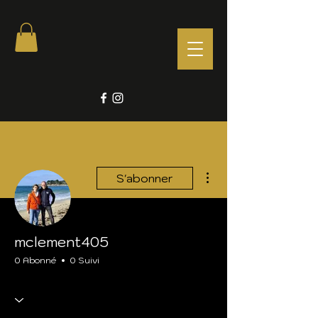
Plus d'actions
S'abonner
mclement405
0 Abonné
0 Suivi