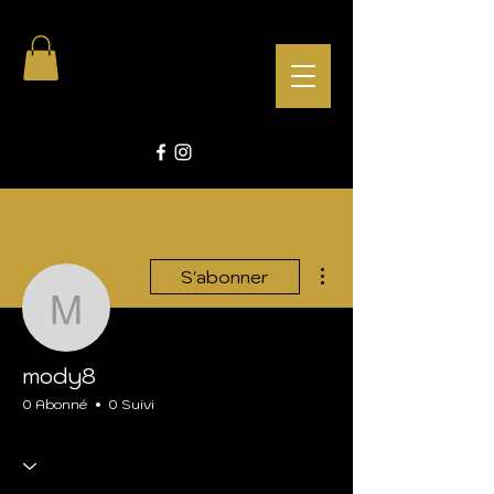
Plus d'actions
S'abonner
mody8
mody8
0 Abonné
0 Suivi