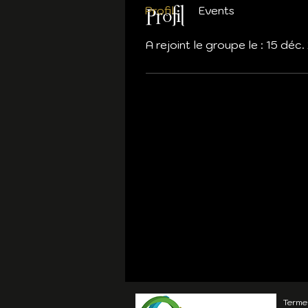
Profil
Events
Profil
A rejoint le groupe le : 15 déc
Termes