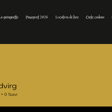
La guinguette
Passeport 2026
Location de lieu
Carte cadeau
dvirg
g
0
Suivi