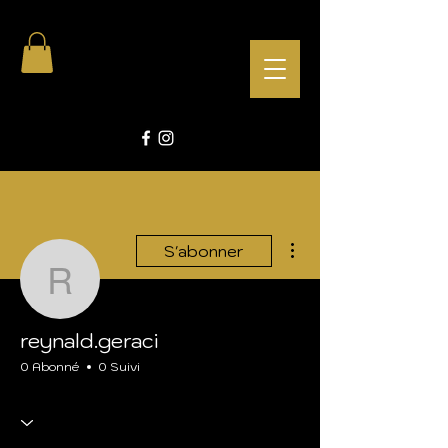
Plus d'actions
S'abonner
reynald.geraci
reynald.geraci
0 Abonné
0 Suivi