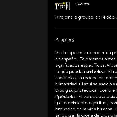
Profil
Events
Profil
A rejoint le groupe le : 14 déc
À propos
Y si te apetece conocer en pr
en español. Te daremos antes 
significados específicos. A co
lo que pueden simbolizar: El ro
sacrificio y la redención, com
humanidad. El azul se asocia a 
Dios y su protección, como en e
Apóstoles. El verde se asocia a
y el crecimiento espiritual, c
brevedad de la vida humana.  El
simbolizar la gloria de Dios y 