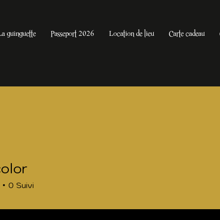
La guinguette
Passeport 2026
Location de lieu
Carte cadeau
color
0
Suivi