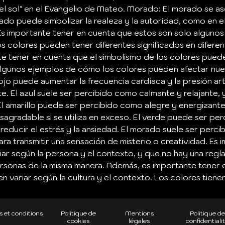
 sol" en el Evangelio de Mateo. Morado: El morado se as
morado puede simbolizar la realeza y la autoridad, como en e
. Es importante tener en cuenta que estos son solo algunos
 los colores pueden tener diferentes significados en difere
e tener en cuenta que el simbolismo de los colores puede 
a. Algunos ejemplos de cómo los colores pueden afectar nu
jo puede aumentar la frecuencia cardíaca y la presión art
. El azul suele ser percibido como calmante y relajante, 
. El amarillo puede ser percibido como alegre y energizant
agradable si se utiliza en exceso. El verde puede ser pe
reducir el estrés y la ansiedad. El morado suele ser perci
para transmitir una sensación de misterio o creatividad. Es
ar según la persona y el contexto, y que no hay una regla
ersonas de la misma manera. Además, es importante tener e
n variar según la cultura y el contexto. Los colores tiene
 et conditions
Politique de
Mentions
Politique de
cookies
légales
confidentiali