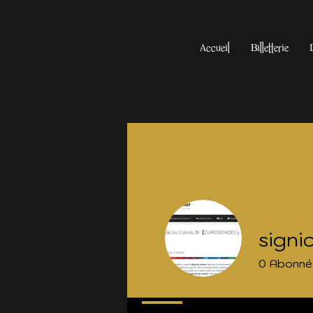
Accueil
Billetterie
signi
0
Abonné