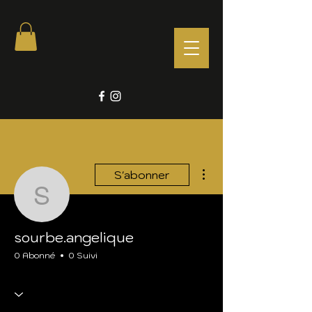
Plus d'actions
S'abonner
sourbe.angelique
sourbe.angelique
0 Abonné
0 Suivi