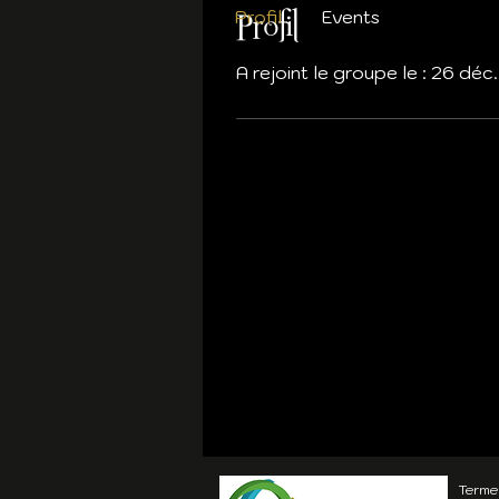
Profil
Events
Profil
A rejoint le groupe le : 26 déc
Termes