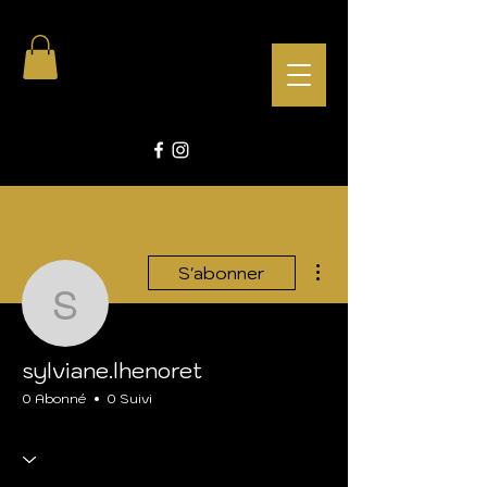
Plus d'actions
S'abonner
sylviane.lhenoret
sylviane.lhenoret
0 Abonné
0 Suivi