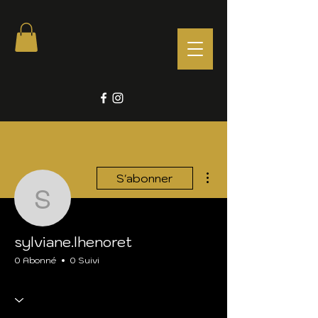
Plus d'actions
S'abonner
sylviane.lhenoret
sylviane.lhenoret
0 Abonné
0 Suivi